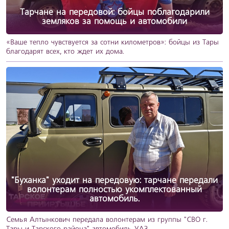
Тарчане на передовой: бойцы поблагодарили
земляков за помощь и автомобили
«Ваше тепло чувствуется за сотни километров»: бойцы из Тары
благодарят всех, кто ждет их дома.
"Буханка" уходит на передовую: тарчане передали
волонтерам полностью укомплектованный
автомобиль.
Семья Алтынкович передала волонтерам из группы "СВО г.
Тары и Тарского района" автомобиль УАЗ.