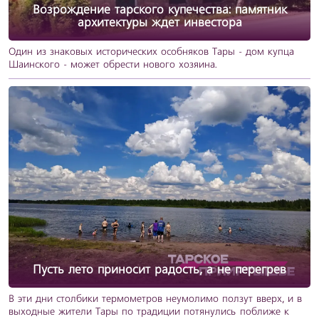
Возрождение тарского купечества: памятник
архитектуры ждет инвестора
Один из знаковых исторических особняков Тары - дом купца
Шаинского - может обрести нового хозяина.
Пусть лето приносит радость, а не перегрев
В эти дни столбики термометров неумолимо ползут вверх, и в
выходные жители Тары по традиции потянулись поближе к