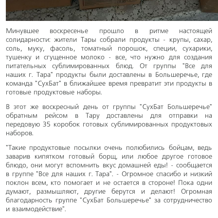
Минувшее воскресенье прошло в ритме настоящей
солидарности: жители Тары собрали продукты - крупы, сахар,
соль, муку, фасоль, томатный порошок, специи, сухарики,
тушенку и сгущенное молоко - все, что нужно для создания
питательных сублимированных блюд. От группы "Все для
наших г. Тара" продукты были доставлены в Большеречье, где
команда "СухБат" в ближайшее время превратит эти продукты в
готовые продуктовые наборы.
В этот же воскресный день от группы "СухБат Большеречье"
обратным рейсом в Тару доставлены для отправки на
передовую 35 коробок готовых сублимированных продуктовых
наборов.
"Такие продуктовые посылки очень полюбились бойцам, ведь
заварив кипятком готовый борщ, или любое другое готовое
блюдо, они могут вспомнить вкус домашней еды! - сообщается
в группе "Все для наших г. Тара". - Огромное спасибо и низкий
поклон всем, кто помогает и не остается в стороне! Пока одни
думают, размышляют, другие берутся и делают! Огромная
благодарность группе "СухБат Большеречье" за сотрудничество
и взаимодействие".