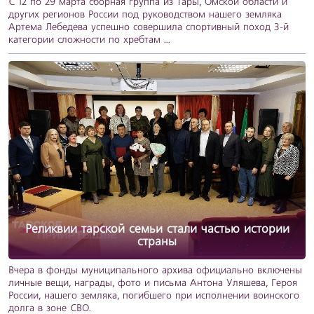
С 12 по 29 марта сборная группа из Тары, Омской области и
других регионов России под руководством нашего земляка
Артема Лебедева успешно совершила спортивный поход 3-й
категории сложности по хребтам ...
Реликвии тарской семьи стали частью истории
страны
Вчера в фонды муниципального архива официально включены
личные вещи, награды, фото и письма Антона Уляшева, Героя
России, нашего земляка, погибшего при исполнении воинского
долга в зоне СВО.