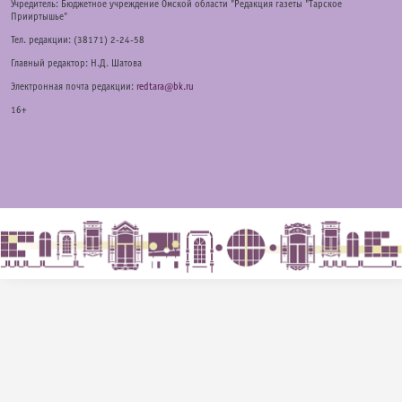
Учредитель: Бюджетное учреждение Омской области "Редакция газеты "Тарское
Прииртышье"
Тел. редакции: (38171) 2-24-58
Главный редактор: Н.Д. Шатова
Электронная почта редакции:
redtara@bk.ru
16+