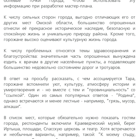
болевые точки города, чтобы использовать эту
информацию при разработке мастер-плана.
К числу сильных сторон города, выгодно отличающих его от
других мест Омской области, большинство опрошенных
отнесли её прекрасное историческое наследие, безопасную и
спокойную жизнь и уникальную природу района. Кроме того,
горожане высоко оценивают культурную жизнь города.
К числу проблемных относятся темы здравоохранения и
благоустройства: значительная часть опрошенных вынуждена
ездить к врачам в другие населённые пункты, а подавляющее
большинство недовольно состоянием дорог и тротуаров.
В ответ на просьбу рассказать, с чем ассоциируется Тара,
горожане вспомнили уют, культуру, атмосферу истории и
умиротворения и - но вместе с тем и “провинциальность” со
“ссылкой”. Один из самых популярных ответов - “Родина”,
однако встречаются и менее лестные - например, “грязь, мусор,
алкаши”.
В список мест, которые обязательно нужно показать гостям
города, респонденты включили Краеведческий музей, берег
Иртыша, площади, Спасскую церковь и театр. Хотя встречаются
и необычные варианты, например, такой: “К моему стыду,