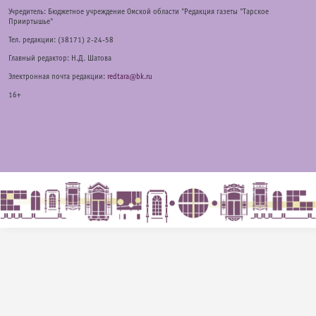
Учредитель: Бюджетное учреждение Омской области "Редакция газеты "Тарское
Прииртышье"
Тел. редакции: (38171) 2-24-58
Главный редактор: Н.Д. Шатова
Электронная почта редакции:
redtara@bk.ru
16+