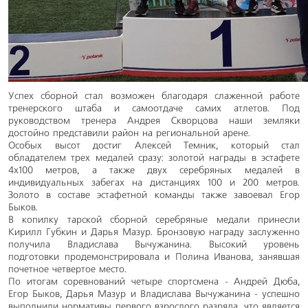
Успех сборной стал возможен благодаря слаженной работе
тренерского штаба и самоотдаче самих атлетов. Под
руководством тренера Андрея Скворцова наши земляки
достойно представили район на региональной арене.
Особых высот достиг Алексей Темник, который стал
обладателем трех медалей сразу: золотой награды в эстафете
4x100 метров, а также двух серебряных медалей в
индивидуальных забегах на дистанциях 100 и 200 метров.
Золото в составе эстафетной команды также завоевал Егор
Быков.
В копилку тарской сборной серебряные медали принесли
Кирилл Губкин и Дарья Мазур. Бронзовую награду заслуженно
получила Владислава Вычужанина. Высокий уровень
подготовки продемонстрировала и Полина Иванова, занявшая
почетное четвертое место.
По итогам соревнований четыре спортсмена - Андрей Дюба,
Егор Быков, Дарья Мазур и Владислава Вычужанина - успешно
выполнили нормативы первого взрослого разряда, что является